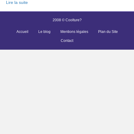
Lire la suite
2008 © Coolture?
Accueil
Le blog
Mentions légales
Plan du Site
Contact