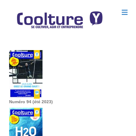
M
e
n
u
Numéro 94 (été 2023)