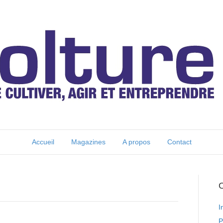
Accueil
Magazines
A propos
Contact
C
I
P