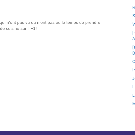
R
S
 qui n’ont pas vu ou n’ont pas eu le temps de prendre
 de cuisine sur TF1!
[
A
[
C
I
J
L
L
M