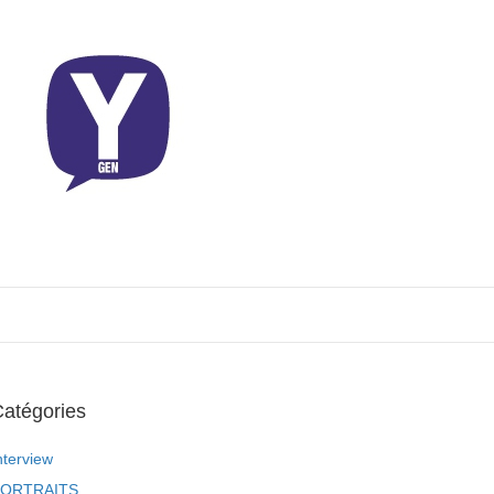
atégories
nterview
ORTRAITS