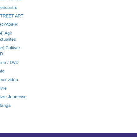
encontre
TREET ART
VOYAGER
ré] Agir
ctualités
se] Cultiver
BD
iné / DVD
nfo
eux vidéo
ivre
ivre Jeunesse
anga