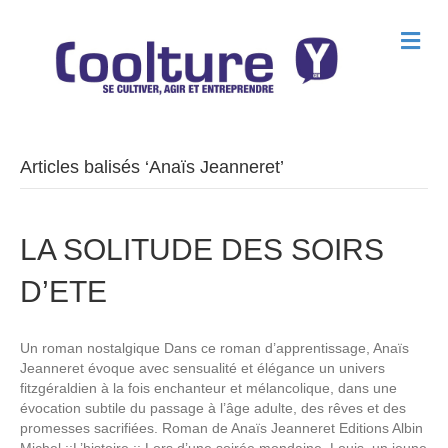
M
e
n
u
Articles balisés ‘Anaïs Jeanneret’
LA SOLITUDE DES SOIRS
D’ETE
Un roman nostalgique Dans ce roman d’apprentissage, Anaïs
Jeanneret évoque avec sensualité et élégance un univers
fitzgéraldien à la fois enchanteur et mélancolique, dans une
évocation subtile du passage à l’âge adulte, des rêves et des
promesses sacrifiées. Roman de Anaïs Jeanneret Editions Albin
Michel ::L’histoire :: Lors d’une soirée mondaine, Louis, un jeune