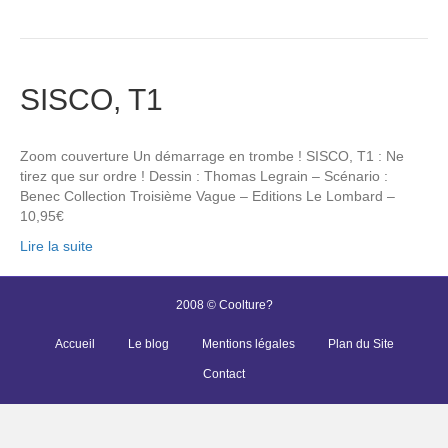
SISCO, T1
Zoom couverture Un démarrage en trombe ! SISCO, T1 : Ne
tirez que sur ordre ! Dessin : Thomas Legrain – Scénario :
Benec Collection Troisième Vague – Editions Le Lombard –
10,95€
Lire la suite
2008 © Coolture?
Accueil
Le blog
Mentions légales
Plan du Site
Contact