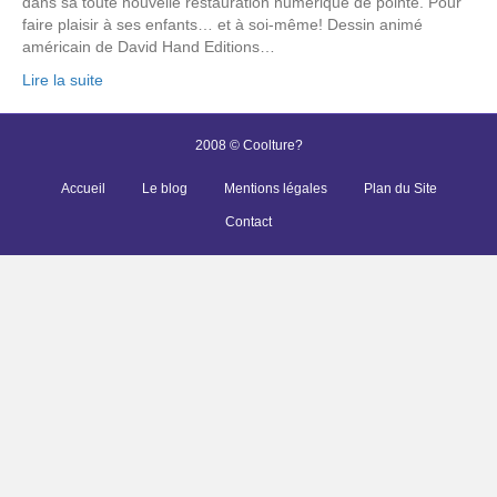
dans sa toute nouvelle restauration numérique de pointe. Pour
faire plaisir à ses enfants… et à soi-même! Dessin animé
américain de David Hand Editions…
Lire la suite
2008 © Coolture?
Accueil
Le blog
Mentions légales
Plan du Site
Contact