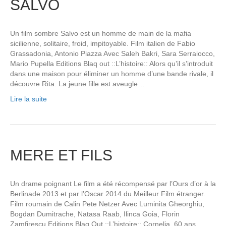
SALVO
Un film sombre Salvo est un homme de main de la mafia
sicilienne, solitaire, froid, impitoyable. Film italien de Fabio
Grassadonia, Antonio Piazza Avec Saleh Bakri, Sara Serraiocco,
Mario Pupella Editions Blaq out ::L’histoire:: Alors qu’il s’introduit
dans une maison pour éliminer un homme d’une bande rivale, il
découvre Rita. La jeune fille est aveugle…
Lire la suite
MERE ET FILS
Un drame poignant Le film a été récompensé par l’Ours d’or à la
Berlinade 2013 et par l’Oscar 2014 du Meilleur Film étranger.
Film roumain de Calin Pete Netzer Avec Luminita Gheorghiu,
Bogdan Dumitrache, Natasa Raab, Ilinca Goia, Florin
Zamfirescu Editions Blaq Out ::L’histoire:: Cornelia, 60 ans,