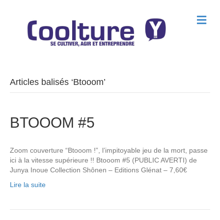
M
e
n
u
Articles balisés ‘Btooom’
BTOOOM #5
Zoom couverture “Btooom !”, l’impitoyable jeu de la mort, passe
ici à la vitesse supérieure !! Btooom #5 (PUBLIC AVERTI) de
Junya Inoue Collection Shônen – Editions Glénat – 7,60€
Lire la suite