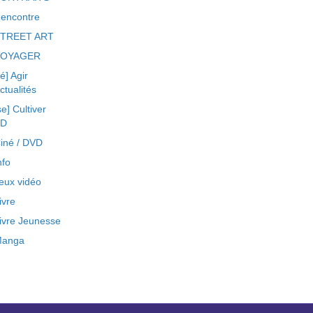
encontre
TREET ART
VOYAGER
ré] Agir
ctualités
se] Cultiver
BD
iné / DVD
nfo
eux vidéo
ivre
ivre Jeunesse
anga