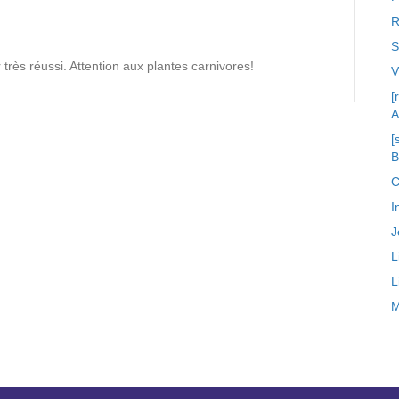
R
S
très réussi. Attention aux plantes carnivores!
[
A
[
C
I
J
L
L
M