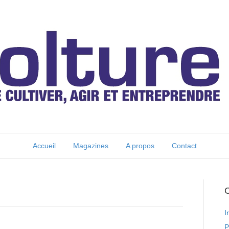
Accueil
Magazines
A propos
Contact
C
I
P