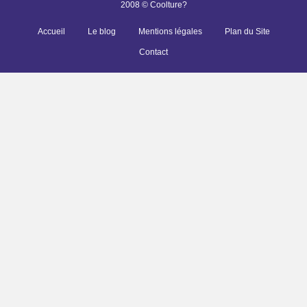
2008 © Coolture?
Accueil
Le blog
Mentions légales
Plan du Site
Contact