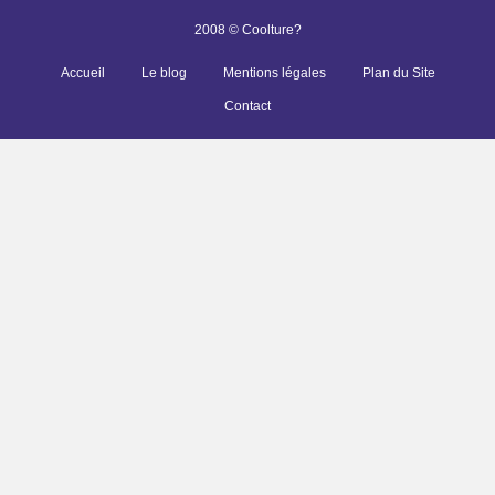
2008 © Coolture?
Accueil
Le blog
Mentions légales
Plan du Site
Contact