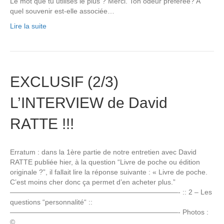
Le mot que tu utilises le plus ? Merci. Ton odeur préférée? A
quel souvenir est-elle associée…
Lire la suite
EXCLUSIF (2/3)
L’INTERVIEW de David
RATTE !!!
Erratum : dans la 1ère partie de notre entretien avec David
RATTE publiée hier, à la question “Livre de poche ou édition
originale ?”, il fallait lire la réponse suivante : « Livre de poche.
C’est moins cher donc ça permet d’en acheter plus.”
————————————————————————- :: 2 – Les
questions “personnalité“ ::
————————————————————————- Photos :
©…