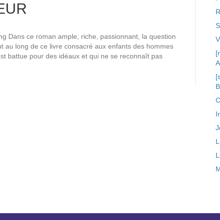
EUR
R
S
 Dans ce roman ample, riche, passionnant, la question
 au long de ce livre consacré aux enfants des hommes
[
est battue pour des idéaux et qui ne se reconnaît pas
A
[
C
I
J
L
L
M