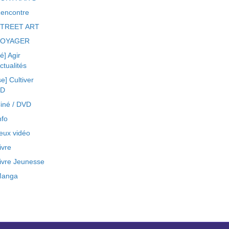
encontre
TREET ART
VOYAGER
ré] Agir
ctualités
se] Cultiver
BD
iné / DVD
nfo
eux vidéo
ivre
ivre Jeunesse
anga