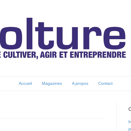
Accueil
Magazines
A propos
Contact
C
I
P