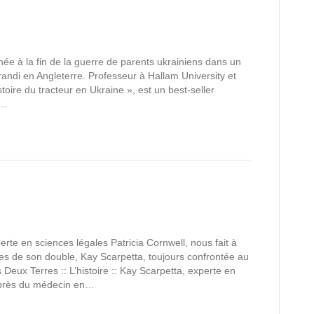
née à la fin de la guerre de parents ukrainiens dans un
randi en Angleterre. Professeur à Hallam University et
oire du tracteur en Ukraine », est un best-seller
A…
rte en sciences légales Patricia Cornwell, nous fait à
es de son double, Kay Scarpetta, toujours confrontée au
Deux Terres :: L’histoire :: Kay Scarpetta, experte en
auprès du médecin en…