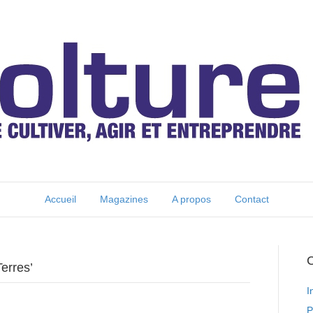
Accueil
Magazines
A propos
Contact
C
Terres’
I
P