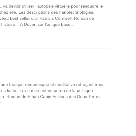
a devoir utiliser l’autopsie virtuelle pour résoudre le
ez elle. Les descriptions des nanotechnologies,
veau best seller oiur Patricia Cornwell. Roman de
’histoire :: À Dover, sur l’unique base…
ne fresque romanesque et méditative retraçant trois
es luttes, la vie d’un enfant perdu de la politique
ation. Roman de Ethan Canin Editions des Deux Terres ::
ey…