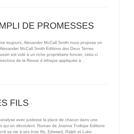
REMPLI DE PROMESSES
me toujours, Alexander McCall Smith nous propose un
lexander McCall Smith Editions des Deux Terres
ssin est volé à un riche propriétaire foncier, celui-ci
irectrice de la Revue d éthique appliquée à…
S FILS
 analyse avec justesse la place de chacun dans une
rs qui en découlent. Roman de Joanna Trollope Editions
cré sa vie à ses trois fils, Edwaed, Ralph et Luke.