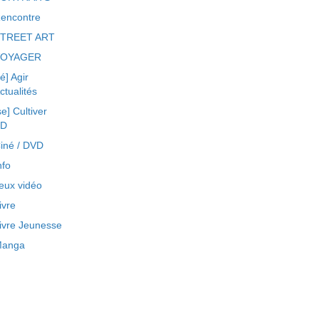
encontre
TREET ART
VOYAGER
ré] Agir
ctualités
se] Cultiver
BD
iné / DVD
nfo
eux vidéo
ivre
ivre Jeunesse
anga