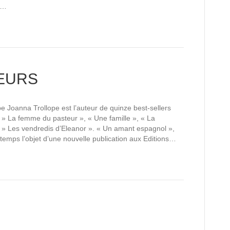
le…
EURS
 Joanna Trollope est l’auteur de quinze best-sellers
 » La femme du pasteur », « Une famille », « La
 » Les vendredis d’Eleanor ». « Un amant espagnol »,
 temps l’objet d’une nouvelle publication aux Editions…
S