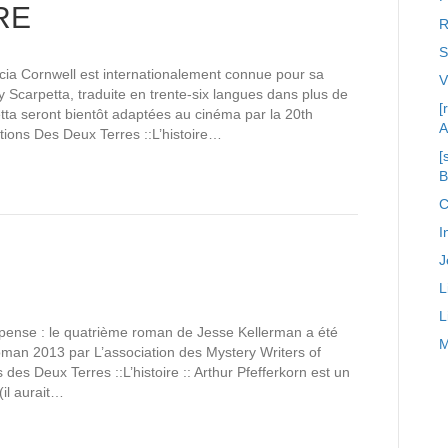
RE
R
S
cia Cornwell est internationalement connue pour sa
 Scarpetta, traduite en trente-six langues dans plus de
[
ta seront bientôt adaptées au cinéma par la 20th
A
tions Des Deux Terres ::L’histoire…
[
C
I
J
L
L
uspense : le quatrième roman de Jesse Kellerman a été
M
oman 2013 par L’association des Mystery Writers of
es Deux Terres ::L’histoire :: Arthur Pfefferkorn est un
(il aurait…