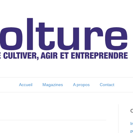
Accueil
Magazines
A propos
Contact
C
I
P