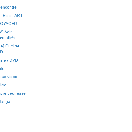
encontre
TREET ART
VOYAGER
ré] Agir
ctualités
se] Cultiver
BD
iné / DVD
nfo
eux vidéo
ivre
ivre Jeunesse
anga