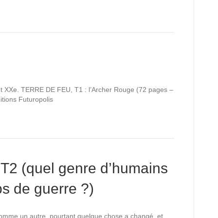
but XXe. TERRE DE FEU, T1 : l’Archer Rouge (72 pages –
itions Futuropolis
2 (quel genre d’humains
s de guerre ?)
comme un autre, pourtant quelque chose a changé, et