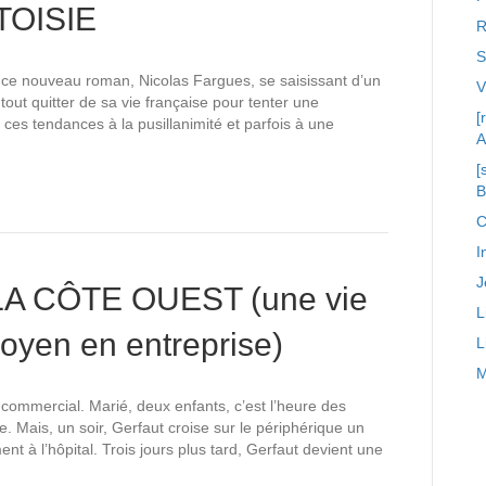
TOISIE
R
S
e nouveau roman, Nicolas Fargues, se saisissant d’un
out quitter de sa vie française pour tenter une
[
ces tendances à la pusillanimité et parfois à une
A
[
C
I
J
LA CÔTE OUEST (une vie
L
oyen en entreprise)
L
M
ommercial. Marié, deux enfants, c’est l’heure des
 Mais, un soir, Gerfaut croise sur le périphérique un
t à l’hôpital. Trois jours plus tard, Gerfaut devient une