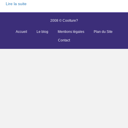
Lire la suite
2008 © Coolture?
Accueil
Le blog
Mentions légales
Plan du Site
Contact