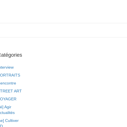
atégories
nterview
ORTRAITS
encontre
TREET ART
VOYAGER
ré] Agir
ctualités
se] Cultiver
BD