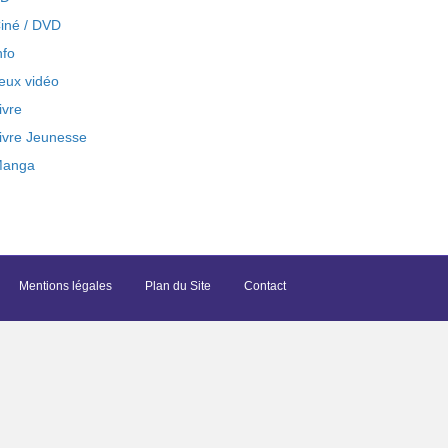
iné / DVD
nfo
eux vidéo
ivre
ivre Jeunesse
anga
Mentions légales
Plan du Site
Contact