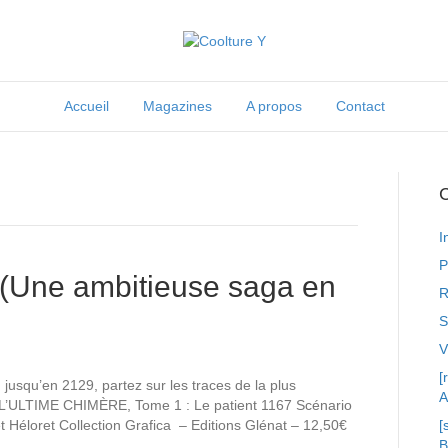
Accueil
Magazines
A propos
Contact
C
I
P
Une ambitieuse saga en
R
S
[
jusqu’en 2129, partez sur les traces de la plus
A
! L’ULTIME CHIMÈRE, Tome 1 : Le patient 1167 Scénario
t Héloret Collection Grafica – Editions Glénat – 12,50€
[