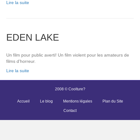
Lire la suite
EDEN LAKE
Un film pour public averti! Un film violent pour les amateurs de
films d’horreur.
Lire la suite
2008 © Coolture?
Accueil
Le blog
Mentions légales
Plan du Site
Contact