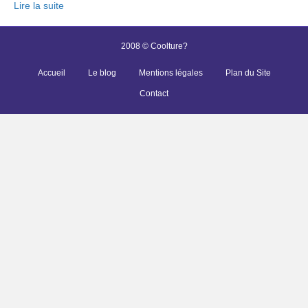
Lire la suite
2008 © Coolture?
Accueil
Le blog
Mentions légales
Plan du Site
Contact