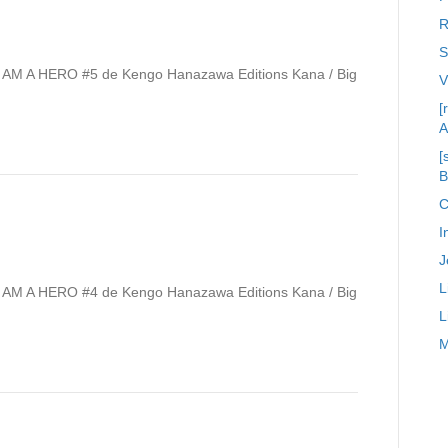
R
S
 ! I AM A HERO #5 de Kengo Hanazawa Editions Kana / Big
[
A
[
C
I
J
L
 ! I AM A HERO #4 de Kengo Hanazawa Editions Kana / Big
L
M