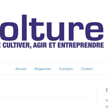
Accueil
Magazines
A propos
Contact
C
I
P