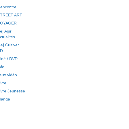
encontre
TREET ART
VOYAGER
ré] Agir
ctualités
se] Cultiver
BD
iné / DVD
nfo
eux vidéo
ivre
ivre Jeunesse
anga