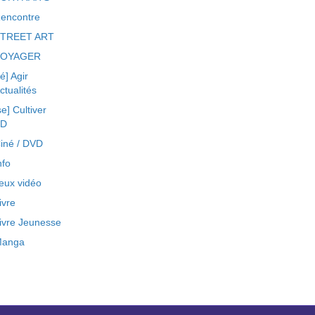
encontre
TREET ART
VOYAGER
ré] Agir
ctualités
se] Cultiver
BD
iné / DVD
nfo
eux vidéo
ivre
ivre Jeunesse
anga