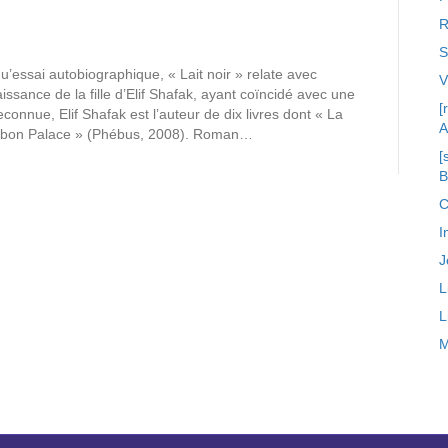
R
S
’essai autobiographique, « Lait noir » relate avec
naissance de la fille d’Elif Shafak, ayant coïncidé avec une
[
onnue, Elif Shafak est l’auteur de dix livres dont « La
A
Bonbon Palace » (Phébus, 2008). Roman…
[
C
I
J
L
L
M