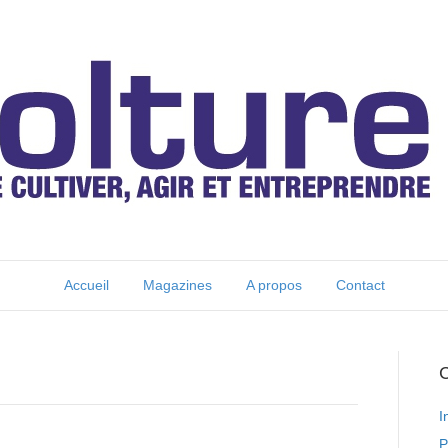
Accueil
Magazines
A propos
Contact
C
I
P