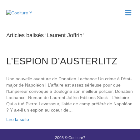
M
e
n
u
Articles balisés ‘Laurent Joffrin’
L’ESPION D’AUSTERLITZ
Une nouvelle aventure de Donatien Lachance Un crime à l’état-
major de Napoléon ! L’affaire est assez sérieuse pour que
l’Empereur convoque à Boulogne son meilleur policier, Donatien
Lachance. Roman de Laurent Joffrin Editions Stock ::L’histoire ::
Qui a tué Pierre Levasseur, l’aide de camp préféré de Napoléon
? Y a-t-il un espion au coeur de…
Lire la suite
2008 © Coolture?