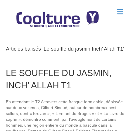
M
e
n
u
Articles balisés ‘Le souffle du jasmin Inch’ Allah T1’
LE SOUFFLE DU JASMIN,
INCH’ ALLAH T1
En attendant le T2 A travers cette fresque formidable, déployée
sur deux volumes, Gilbert Sinoué, auteur de nombreux best-
sellers, dont « Erevan », « L’Enfant de Bruges » et « Le Livre de
saphir », démontre comment, par l’aveuglement de certains
hommes, une région entière du monde a basculé dans la
souffrance. Roman de Gilbert Sinoué Editions Flammarion ::