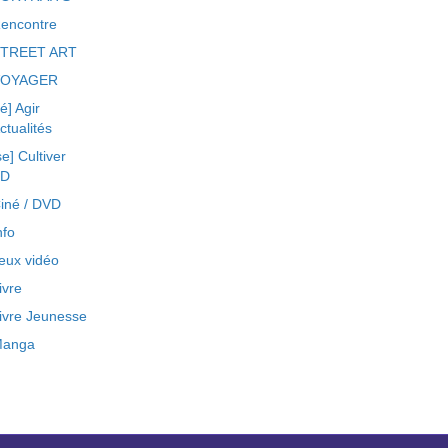
encontre
TREET ART
VOYAGER
ré] Agir
ctualités
se] Cultiver
BD
iné / DVD
nfo
eux vidéo
ivre
ivre Jeunesse
anga