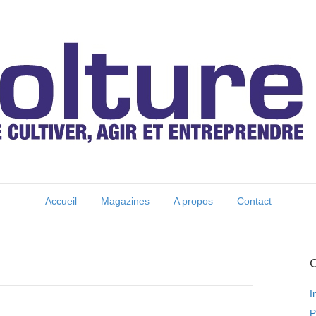
Accueil
Magazines
A propos
Contact
C
I
P