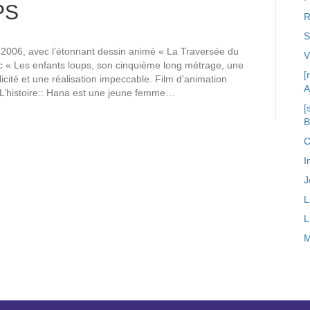
PS
R
S
en 2006, avec l’étonnant dessin animé « La Traversée du
« Les enfants loups, son cinquième long métrage, une
[
cité et une réalisation impeccable. Film d’animation
A
L’histoire:: Hana est une jeune femme…
[
C
I
J
L
L
M