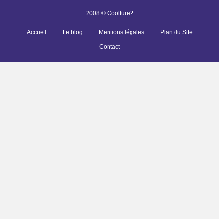
2008 © Coolture?
Accueil
Le blog
Mentions légales
Plan du Site
Contact