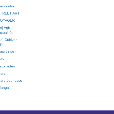
encontre
TREET ART
VOYAGER
ré] Agir
ctualités
se] Cultiver
BD
iné / DVD
nfo
eux vidéo
ivre
ivre Jeunesse
anga