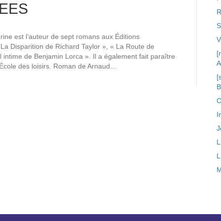
EES
R
S
ine est l’auteur de sept romans aux Éditions
La Disparition de Richard Taylor », « La Route de
[
intime de Benjamin Lorca ». Il a également fait paraître
A
’École des loisirs. Roman de Arnaud…
[
C
I
J
L
L
M