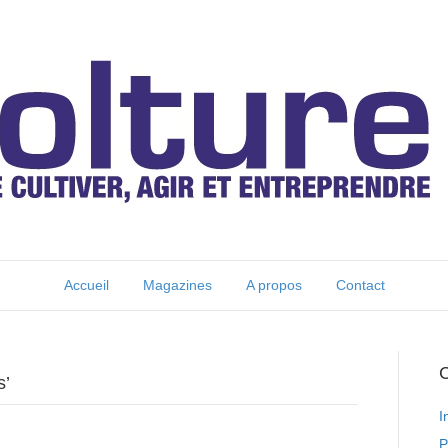
Accueil
Magazines
A propos
Contact
C
s’
I
P