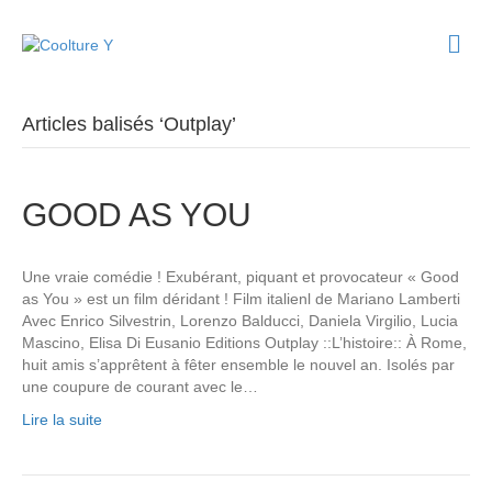
M
e
n
u
Articles balisés ‘Outplay’
GOOD AS YOU
Une vraie comédie ! Exubérant, piquant et provocateur « Good
as You » est un film déridant ! Film italienl de Mariano Lamberti
Avec Enrico Silvestrin, Lorenzo Balducci, Daniela Virgilio, Lucia
Mascino, Elisa Di Eusanio Editions Outplay ::L’histoire:: À Rome,
huit amis s’apprêtent à fêter ensemble le nouvel an. Isolés par
une coupure de courant avec le…
Lire la suite