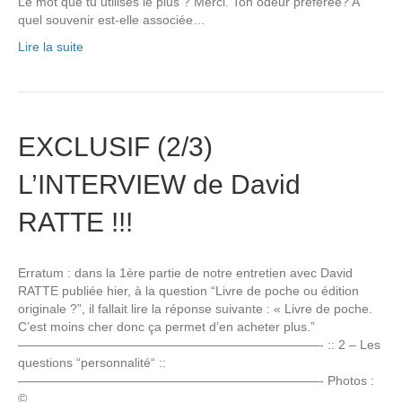
Le mot que tu utilises le plus ? Merci. Ton odeur préférée? A
quel souvenir est-elle associée…
Lire la suite
EXCLUSIF (2/3)
L’INTERVIEW de David
RATTE !!!
Erratum : dans la 1ère partie de notre entretien avec David
RATTE publiée hier, à la question “Livre de poche ou édition
originale ?”, il fallait lire la réponse suivante : « Livre de poche.
C’est moins cher donc ça permet d’en acheter plus.”
————————————————————————- :: 2 – Les
questions “personnalité“ ::
————————————————————————- Photos :
©…