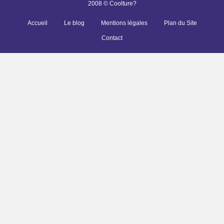
2008 © Coolture?
Accueil
Le blog
Mentions légales
Plan du Site
Contact