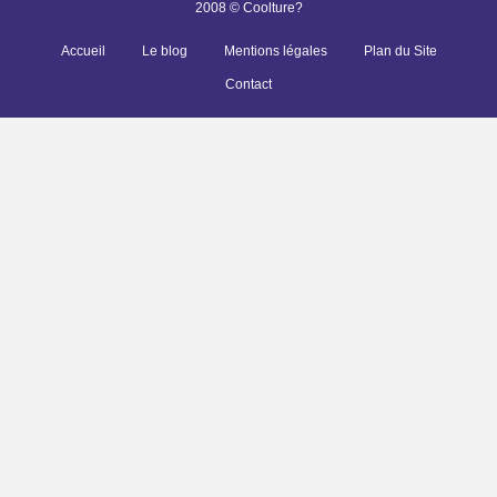
2008 © Coolture?
Accueil
Le blog
Mentions légales
Plan du Site
Contact