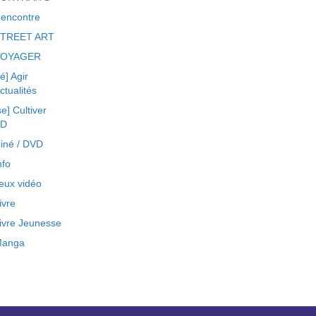
encontre
TREET ART
VOYAGER
ré] Agir
ctualités
se] Cultiver
BD
iné / DVD
nfo
eux vidéo
ivre
ivre Jeunesse
anga