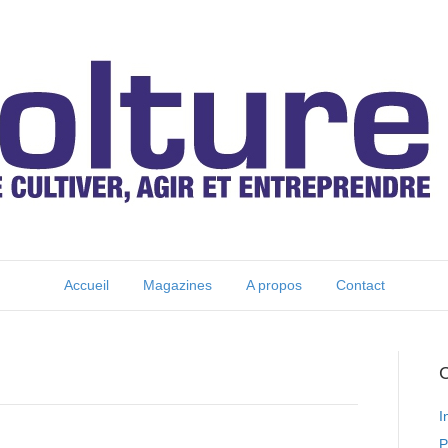
Accueil
Magazines
A propos
Contact
C
I
P