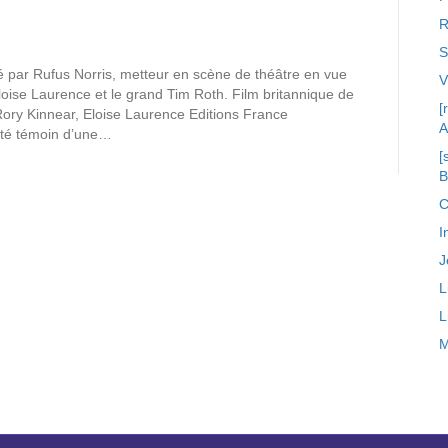
R
S
sé par Rufus Norris, metteur en scène de théâtre en vue
loise Laurence et le grand Tim Roth. Film britannique de
[
Rory Kinnear, Eloise Laurence Editions France
A
r été témoin d’une…
[
C
I
J
L
L
M