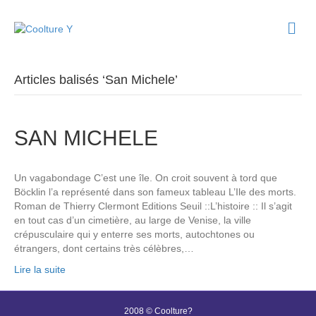
M
e
n
u
Articles balisés ‘San Michele’
SAN MICHELE
Un vagabondage C’est une île. On croit souvent à tord que
Böcklin l’a représenté dans son fameux tableau L’Ile des morts.
Roman de Thierry Clermont Editions Seuil ::L’histoire :: Il s’agit
en tout cas d’un cimetière, au large de Venise, la ville
crépusculaire qui y enterre ses morts, autochtones ou
étrangers, dont certains très célèbres,…
Lire la suite
2008 © Coolture?