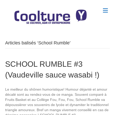
M
e
n
u
Articles balisés ‘School Rumble’
SCHOOL RUMBLE #3
(Vaudeville sauce wasabi !)
Le meilleur du shônen humoristique! Humour déjanté et amour
décalé sont au rendez-vous de ce manga. Souvent comparé à
Fruits Basket et au Collège Fou, Fou, Fou, School Rumble va
dépoussièrer vos souvenirs de lycée et dynamiter le traditionnel
triangle amoureux. Bref un manga vivement conseillé en cas de
déprime passagère ! SCHOOL RUMBLE #3…