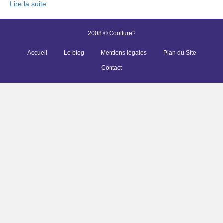
Lire la suite
2008 © Coolture?
Accueil
Le blog
Mentions légales
Plan du Site
Contact