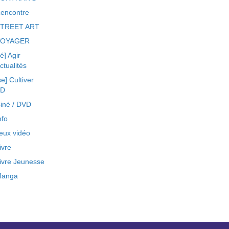
encontre
TREET ART
VOYAGER
ré] Agir
ctualités
se] Cultiver
BD
iné / DVD
nfo
eux vidéo
ivre
ivre Jeunesse
anga