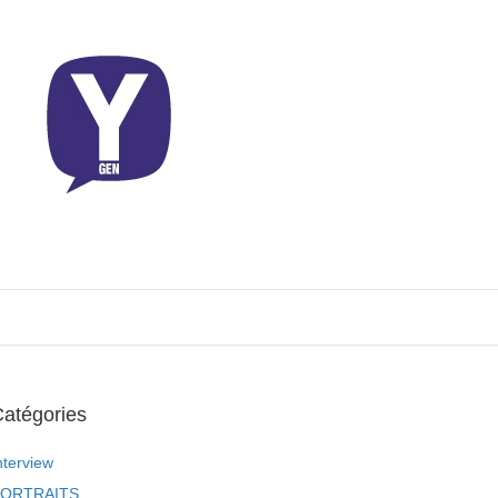
atégories
nterview
ORTRAITS