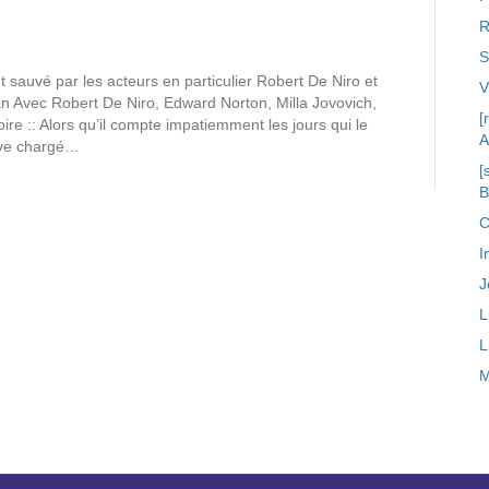
R
S
t sauvé par les acteurs en particulier Robert De Niro et
 Avec Robert De Niro, Edward Norton, Milla Jovovich,
[
ire :: Alors qu’il compte impatiemment les jours qui le
A
ouve chargé…
[
C
I
J
L
L
M