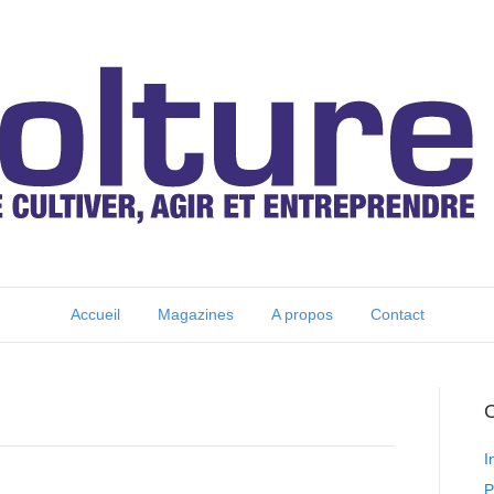
Accueil
Magazines
A propos
Contact
C
I
P