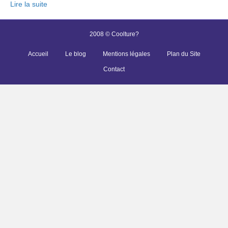
Lire la suite
2008 © Coolture?
Accueil
Le blog
Mentions légales
Plan du Site
Contact