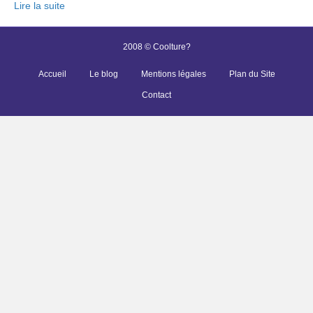
Lire la suite
2008 © Coolture?
Accueil
Le blog
Mentions légales
Plan du Site
Contact