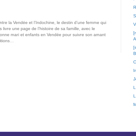
R
S
ntre la Vendée et l’Indochine, le destin d’une femme qui
livre une page de l’histoire de sa famille, avec le
[
donne mari et enfants en Vendée pour suivre son amant
A
itions…
[
C
I
J
L
L
M