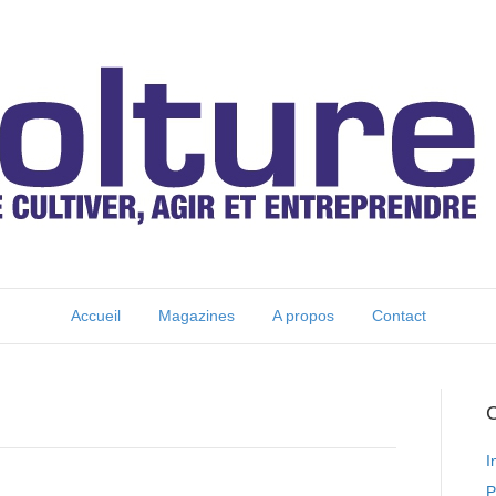
Accueil
Magazines
A propos
Contact
C
I
P