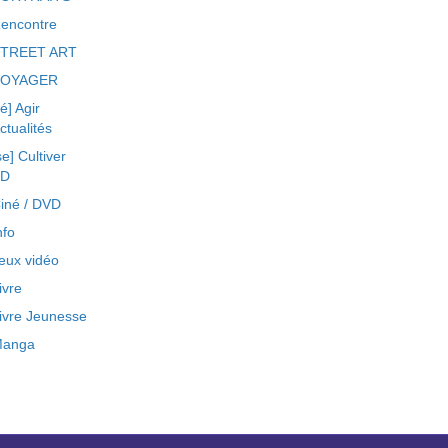
encontre
TREET ART
VOYAGER
ré] Agir
ctualités
se] Cultiver
BD
iné / DVD
nfo
eux vidéo
ivre
ivre Jeunesse
anga