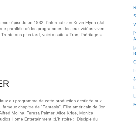
R
S
emier épisode en 1982, l’informaticien Kevin Flynn (Jeff
nde parallèle où les programmes des jeux vidéos vivent
[
rente ans plus tard, voici a suite « Tron, l’héritage ».
A
[
C
I
J
ER
L
L
ciaux au programme de cette production destinée aux
M
r”, fameux chapitre de “Fantasia”. Film américain de Jon
Alfred Molina, Teresa Palmer, Alice Krige, Monica
udios Home Entertainment ::L’histoire :: Disciple du