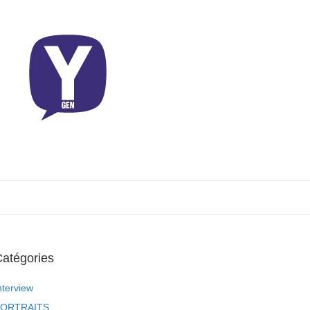
atégories
nterview
ORTRAITS