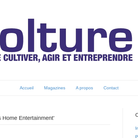
Accueil
Magazines
A propos
Contact
C
os Home Entertainment’
I
P