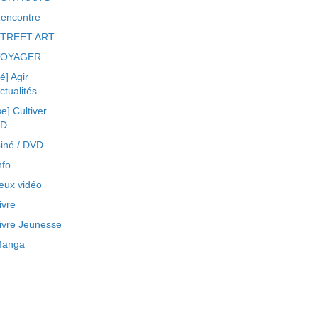
encontre
TREET ART
VOYAGER
ré] Agir
ctualités
se] Cultiver
BD
iné / DVD
nfo
eux vidéo
ivre
ivre Jeunesse
anga