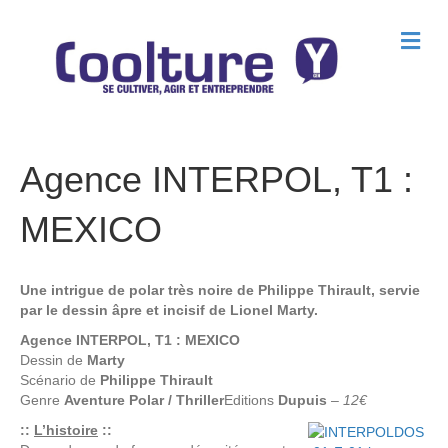
M
e
n
u
Agence INTERPOL, T1 :
MEXICO
Une intrigue de polar très noire de Philippe Thirault, servie
par le dessin âpre et incisif de Lionel Marty.
Agence INTERPOL, T1 : MEXICO
Dessin de
Marty
Scénario de
Philippe Thirault
Genre
Aventure Polar / Thriller
Editions
Dupuis
–
12€
::
L’histoire
::