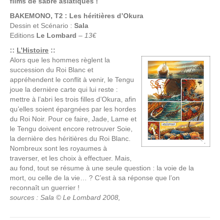
films de sabre asiatiques !
BAKEMONO, T2 : Les héritières d’Okura
Dessin et Scénario :
Sala
Editions
Le Lombard
–
13€
::
L’Histoire
::
Alors que les hommes règlent la
succession du Roi Blanc et
appréhendent le conflit à venir, le Tengu
joue la dernière carte qui lui reste :
mettre à l’abri les trois filles d’Okura, afin
qu’elles soient épargnées par les hordes
du Roi Noir. Pour ce faire, Jade, Lame et
le Tengu doivent encore retrouver Soie,
la dernière des héritières du Roi Blanc.
Nombreux sont les royaumes à
traverser, et les choix à effectuer. Mais,
au fond, tout se résume à une seule question : la voie de la
mort, ou celle de la vie… ? C’est à sa réponse que l’on
reconnaît un guerrier !
sources : Sala © Le Lombard 2008,