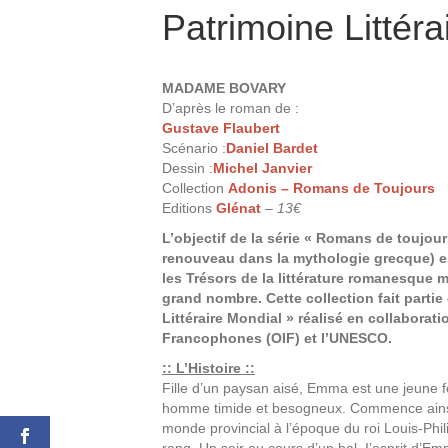
Patrimoine Littéra
MADAME BOVARY
D’après le roman de :
Gustave Flaubert
Scénario :
Daniel Bardet
Dessin :
Michel Janvier
Collection
Adonis – Romans de Toujours
Editions
Glénat
–
13€
L’objectif de la série « Romans de toujou
renouveau dans la mythologie grecque) e
les Trésors de la littérature romanesque 
grand nombre. Cette collection fait parti
Littéraire Mondial » réalisé en collaborat
Francophones (OIF) et l’UNESCO.
:: L’Histoire ::
Fille d’un paysan aisé, Emma est une jeune 
homme timide et besogneux. Commence ainsi
monde provincial à l’époque du roi Louis-Ph