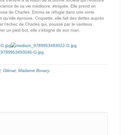
ma s’enivre à la vision de la bonne société qui l’entoure
nscience de sa vie médiocre, étriquée. Elle prend en
nesse de Charles. Emma se réfugie dans une sorte
ion qu’elle éprouve. Coquette, elle fait des dettes auprès
r l’échec de Charles qui, poussé par le vaniteux
er un pied-bot, elle s’éloigne de son mari.
t
,
Glénat
,
Madame Bovary