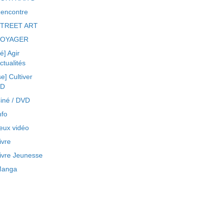
encontre
TREET ART
VOYAGER
ré] Agir
ctualités
se] Cultiver
BD
iné / DVD
nfo
eux vidéo
ivre
ivre Jeunesse
anga