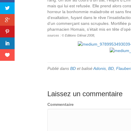
rang. Un soir au cours d’un bal, I’esprit d’Em
mais qui lui est refusée. Elle prend alors co
horreur la bonhommie maladroite et sans fi
d’exaltation, fuyant dans le rêve l’insatisfact
d’un commerçant sans scrupules. Mortifiée pa
pharmacien Homais, s’était mis en tête d’opér
sources : © Editions Glénat 2008,
Publié dans
BD
et balisé
Adonis
,
BD
,
Flauber
Laissez un commentaire
Commentaire