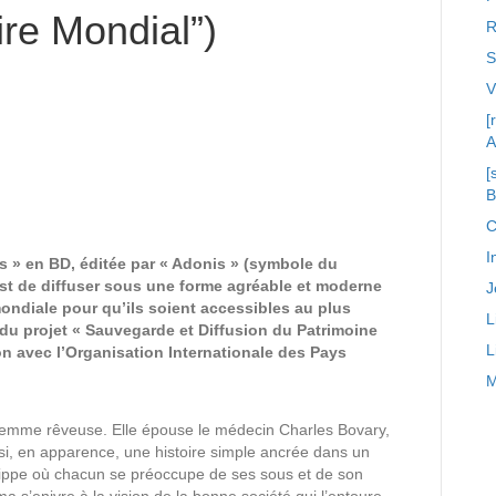
ire Mondial”)
R
S
[
A
[
C
I
rs » en BD, éditée par « Adonis » (symbole du
st de diffuser sous une forme agréable et moderne
J
mondiale pour qu’ils soient accessibles au plus
L
e du projet « Sauvegarde et Diffusion du Patrimoine
L
ion avec l’Organisation Internationale des Pays
M
femme rêveuse. Elle épouse le médecin Charles Bovary,
, en apparence, une histoire simple ancrée dans un
ilippe où chacun se préoccupe de ses sous et de son