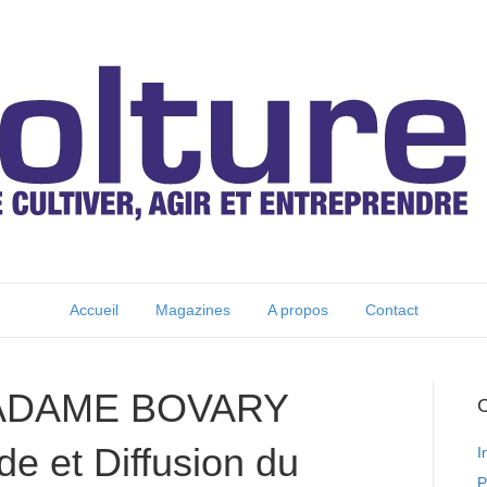
Accueil
Magazines
A propos
Contact
MADAME BOVARY
C
de et Diffusion du
I
P