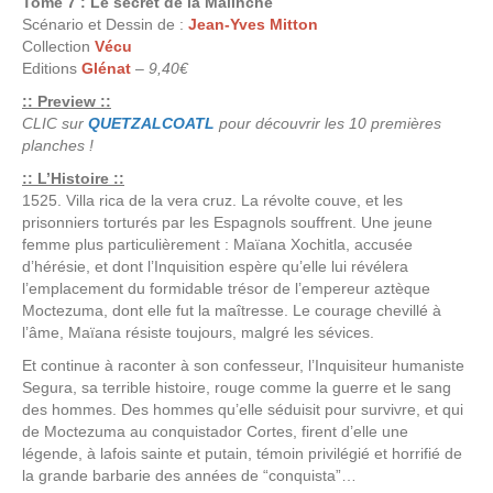
Tome 7 : Le secret de la Malinche
Scénario et Dessin de :
Jean-Yves Mitton
Collection
Vécu
Editions
Glénat
–
9,40€
:: Preview ::
CLIC sur
QUETZALCOATL
pour découvrir les 10 premières
planches !
:: L’Histoire ::
1525. Villa rica de la vera cruz. La révolte couve, et les
prisonniers torturés par les Espagnols souffrent. Une jeune
femme plus particulièrement : Maïana Xochitla, accusée
d’hérésie, et dont l’Inquisition espère qu’elle lui révélera
l’emplacement du formidable trésor de l’empereur aztèque
Moctezuma, dont elle fut la maîtresse. Le courage chevillé à
l’âme, Maïana résiste toujours, malgré les sévices.
Et continue à raconter à son confesseur, l’Inquisiteur humaniste
Segura, sa terrible histoire, rouge comme la guerre et le sang
des hommes. Des hommes qu’elle séduisit pour survivre, et qui
de Moctezuma au conquistador Cortes, firent d’elle une
légende, à lafois sainte et putain, témoin privilégié et horrifié de
la grande barbarie des années de “conquista”…