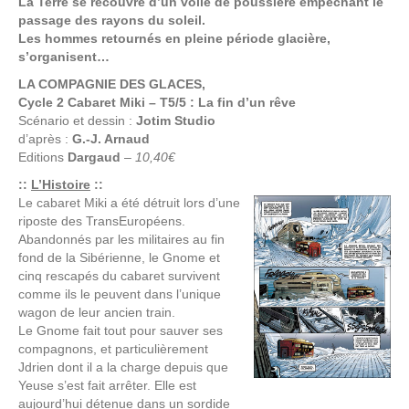
La Terre se recouvre d’un voile de poussière empêchant le
passage des rayons du soleil.
Les hommes retournés en pleine période glacière,
s’organisent…
LA COMPAGNIE DES GLACES,
Cycle 2 Cabaret Miki – T5/5 : La fin d’un rêve
Scénario et dessin :
Jotim Studio
d’après :
G.-J. Arnaud
Editions
Dargaud
–
10,40€
::
L’Histoire
::
Le cabaret Miki a été détruit lors d’une
riposte des TransEuropéens.
Abandonnés par les militaires au fin
fond de la Sibérienne, le Gnome et
cinq rescapés du cabaret survivent
comme ils le peuvent dans l’unique
wagon de leur ancien train.
Le Gnome fait tout pour sauver ses
compagnons, et particulièrement
Jdrien dont il a la charge depuis que
Yeuse s’est fait arrêter. Elle est
aujourd’hui détenue dans un sordide