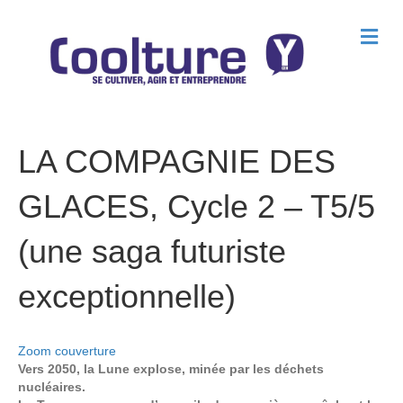
M
e
n
u
LA COMPAGNIE DES
GLACES, Cycle 2 – T5/5
(une saga futuriste
exceptionnelle)
Zoom couverture
Vers 2050, la Lune explose, minée par les déchets
nucléaires.