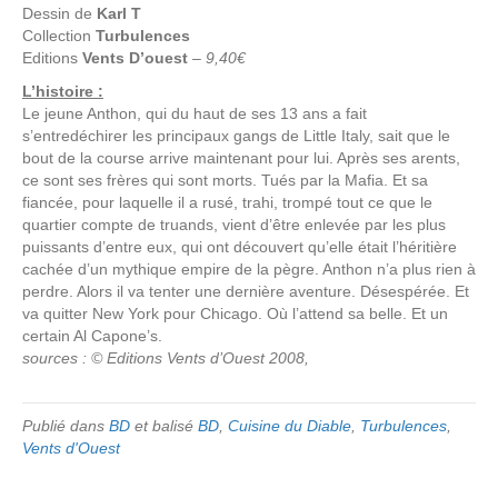
Dessin de
Karl T
Collection
Turbulences
Editions
Vents D’ouest
–
9,40€
L’histoire :
Le jeune Anthon, qui du haut de ses 13 ans a fait
s’entredéchirer les principaux gangs de Little Italy, sait que le
bout de la course arrive maintenant pour lui. Après ses arents,
ce sont ses frères qui sont morts. Tués par la Mafia. Et sa
fiancée, pour laquelle il a rusé, trahi, trompé tout ce que le
quartier compte de truands, vient d’être enlevée par les plus
puissants d’entre eux, qui ont découvert qu’elle était l’héritière
cachée d’un mythique empire de la pègre. Anthon n’a plus rien à
perdre. Alors il va tenter une dernière aventure. Désespérée. Et
va quitter New York pour Chicago. Où l’attend sa belle. Et un
certain Al Capone’s.
sources : © Editions Vents d’Ouest 2008,
Publié dans
BD
et balisé
BD
,
Cuisine du Diable
,
Turbulences
,
Vents d'Ouest