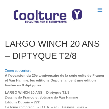
M
e
n
u
LARGO WINCH 20 ANS
– DIPTYQUE T2/8
Zoom couverture
À l’occasion du 20e anniversaire de la série culte de Francq
et Van Hamme, les éditions Dupuis lancent une édition
limitée en 8 diptyques.
LARGO WINCH 20 ANS – Diptyque T2/8
Dessins de
Francq
et Scénario de
Van Hamme
Editions
Dupuis
–
22€
Ce tome comprend : « O.P.A. » et « Business Blues »