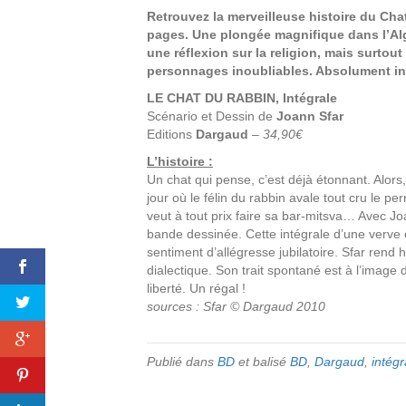
Retrouvez la merveilleuse histoire du Ch
pages. Une plongée magnifique dans l’Al
une réflexion sur la religion, mais surt
personnages inoubliables. Absolument in
LE CHAT DU RABBIN, Intégrale
Scénario et Dessin de
Joann Sfar
Editions
Dargaud
–
34,90€
L’histoire :
Un chat qui pense, c’est déjà étonnant. Alors
jour où le félin du rabbin avale tout cru le pe
veut à tout prix faire sa bar-mitsva… Avec Jo
bande dessinée. Cette intégrale d’une verve 
sentiment d’allégresse jubilatoire. Sfar rend 
dialectique. Son trait spontané est à l’image
liberté. Un régal !
sources : Sfar © Dargaud 2010
Publié dans
BD
et balisé
BD
,
Dargaud
,
intégr