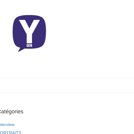
atégories
nterview
ORTRAITS