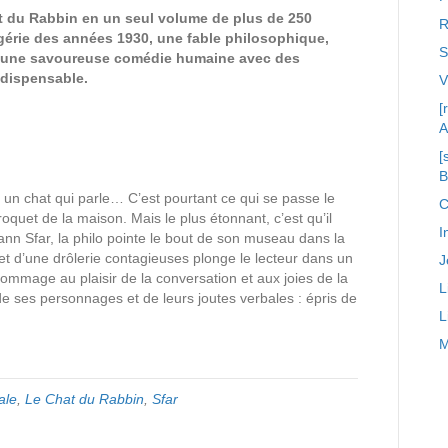
at du Rabbin en un seul volume de plus de 250
R
gérie des années 1930, une fable philosophique,
S
out une savoureuse comédie humaine avec des
dispensable.
[
A
[
, un chat qui parle… C’est pourtant ce qui se passe le
C
rroquet de la maison. Mais le plus étonnant, c’est qu’il
I
ann Sfar, la philo pointe le bout de son museau dans la
et d’une drôlerie contagieuses plonge le lecteur dans un
J
hommage au plaisir de la conversation et aux joies de la
L
 de ses personnages et de leurs joutes verbales : épris de
L
M
ale
,
Le Chat du Rabbin
,
Sfar