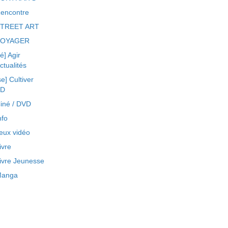
encontre
TREET ART
VOYAGER
ré] Agir
ctualités
se] Cultiver
BD
iné / DVD
nfo
eux vidéo
ivre
ivre Jeunesse
anga