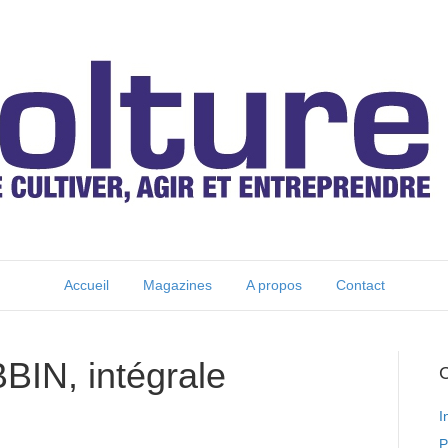
Accueil
Magazines
A propos
Contact
IN, intégrale
C
I
P