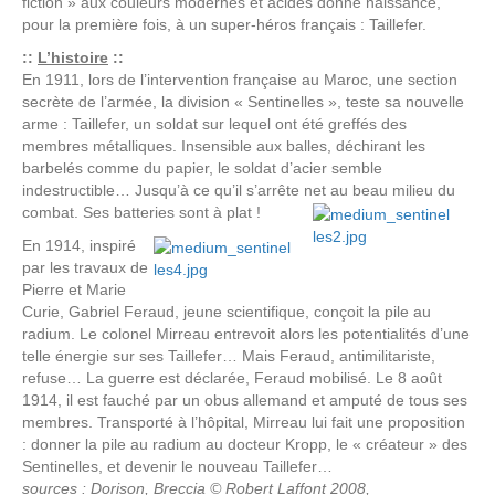
fiction » aux couleurs modernes et acides donne naissance,
pour la première fois, à un super-héros français : Taillefer.
::
L’histoire
::
En 1911, lors de l’intervention française au Maroc, une section
secrète de l’armée, la division « Sentinelles », teste sa nouvelle
arme : Taillefer, un soldat sur lequel ont été greffés des
membres métalliques. Insensible aux balles, déchirant les
barbelés comme du papier, le soldat d’acier semble
indestructible… Jusqu’à ce qu’il s’arrête net au beau milieu du
combat. Ses batteries sont à plat !
En 1914, inspiré
par les travaux de
Pierre et Marie
Curie, Gabriel Feraud, jeune scientifique, conçoit la pile au
radium. Le colonel Mirreau entrevoit alors les potentialités d’une
telle énergie sur ses Taillefer… Mais Feraud, antimilitariste,
refuse… La guerre est déclarée, Feraud mobilisé. Le 8 août
1914, il est fauché par un obus allemand et amputé de tous ses
membres. Transporté à l’hôpital, Mirreau lui fait une proposition
: donner la pile au radium au docteur Kropp, le « créateur » des
Sentinelles, et devenir le nouveau Taillefer…
sources : Dorison, Breccia © Robert Laffont 2008,