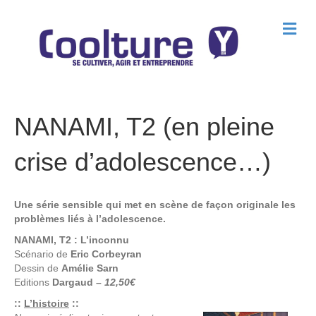
M
e
n
u
NANAMI, T2 (en pleine
crise d’adolescence…)
Une série sensible qui met en scène de façon originale les
problèmes liés à l’adolescence.
NANAMI, T2 : L’inconnu
Scénario de
Eric Corbeyran
Dessin de
Amélie Sarn
Editions
Dargaud
–
12,50€
::
L’histoire
::