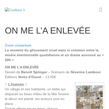
M
e
n
u
ON ME L’A ENLEVÉE
Zoom couverture
Le moment du glissement cruel mais si commun entre la
misère émotionnelle quotidienne et un drame annoncé au «
20h »
ON ME L’A ENLEVÉE
Dessin de
Benoît Springer
– Scénario de
Séverine Lambour
Editions
Vents d’Ouest
–
13,00€
::
L’histoire
::
Un village et ses habitants, un bébé qui
disparaît au beau milieu de la fête foraine :
le décor est planté, les acteurs sont en
place…
Tout le village est en émoi, chacun